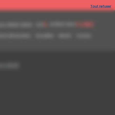
Tout refuser
02 98 87 08 01
res :
05h00-23h00 - 7j/7j
ts alimentaires
Actualités
Résofit
Contact
colat