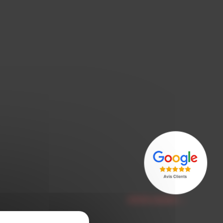
Article suivant
→