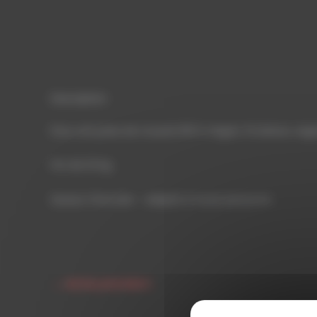
Description
Pour une prise de muscle 100 % Vegan, Protéines végé
Pot de 1,5 Kg
Saveur Chocolat – Adapté à toute personne
←
Article précédent