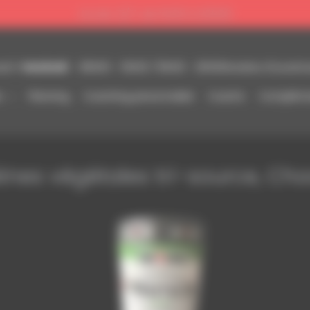
Accès 7j/7, de 5h00 à 23h00
Vendredi
09h00 - 13h30 / 15h00 - 21h00
ch :
Horaires d'ouvertu
s
Planning
Coaching personnalisé
Coachs
Complémen
éines végétales tri-source, Cho