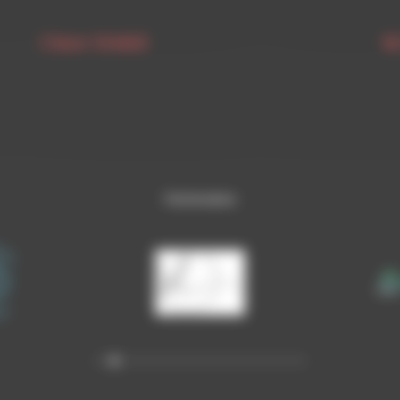
Clear SHAKE
B
Partenaires