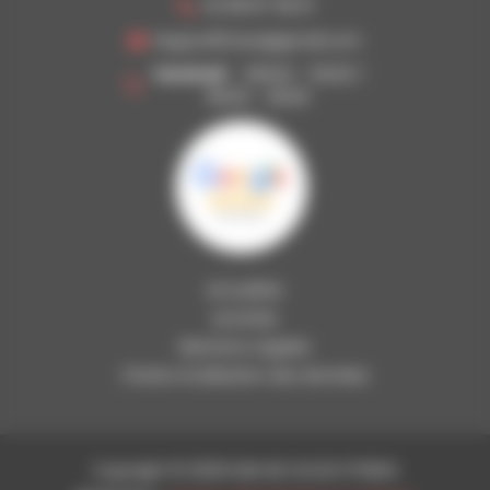
02 98 87 08 01
begoodfitness@gmail.com
Vendredi
09h00 - 13h30 /
15h00 - 21h00
Actualités
Activités
Mentions Légales
Charte d’utilisation des données
Copyright © 2026 EURL BE GOOD FITNESS