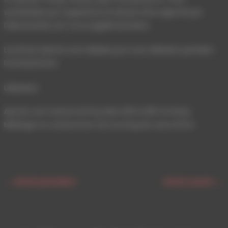
synthétisés par l’organisme, ils doivent être apporté par
l’alimentation et/ ou la supplémentation.
Les BCAA Optimiz sont idéales pour une utilisation pendant
l’entraînement
Utilisation
Ajouter une mesure de 10 g dans 200 à 250 ml d’eau.
Mélanger et consommer tout au long de votre effort.
←
Article précédent
Article suivant
→