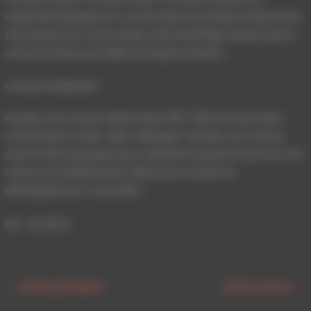
capacités physiques en cas de série successives d’exercices
très intense de courte durée, effet bénéfique obtenu par la
consommation journalière de 3g de créatine.
Conseil d’utilisation :
Prendre une mesure diluée dans 200 / 250 ML d’eau dans
votre boisson froide. Bien mélanger. Prendre une mesure
avant l’effort physique pour optimiser la performance et une
mesure immédiatement après pour soutenir le
développement musculaire.
Prix : 24, 90 €
←
Article précédent
Article suivant
→