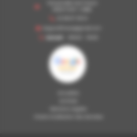
1 BOULEVARD DES POILUS
29120 PONT-L'ABBE
02 98 87 08 01
begoodfitness@gmail.com
Samedi
09h00 - 13h30
Actualités
Activités
Mentions Légales
Charte d’utilisation des données