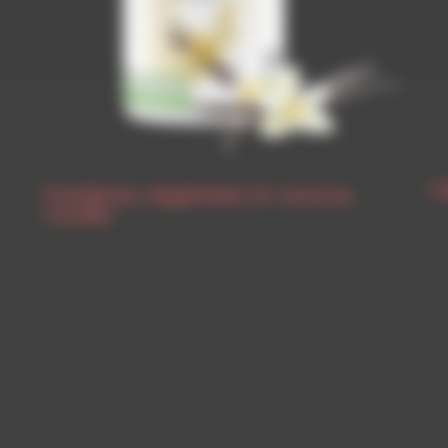
C
Protéines végétales tri-source,
Vanille