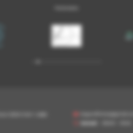
Partenaires
begoodfitness@gmail.c
ILUS 29120 PONT-L'ABBE
Samedi
09h00 - 13h30