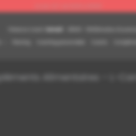
Accès 7j/7, de 5h00 à 23h00
Samedi
09h00 - 13h30
Présence Coach :
Horaires d'ouvertu
s
Planning
Coaching personnalisé
Coachs
Complémen
éments Alimentaires – L-Car