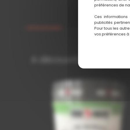
préférences de na
Ces informations 
publicités pertine
←
Article précédent
Pour tous les autr
vos préférences à
A découvrir également