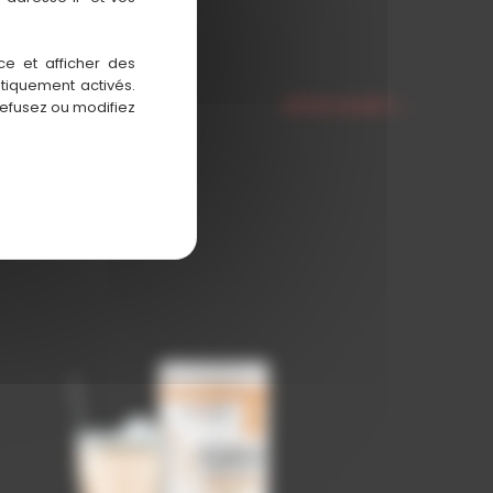
ce et afficher des
atiquement activés.
Article suivant
→
refusez ou modifiez