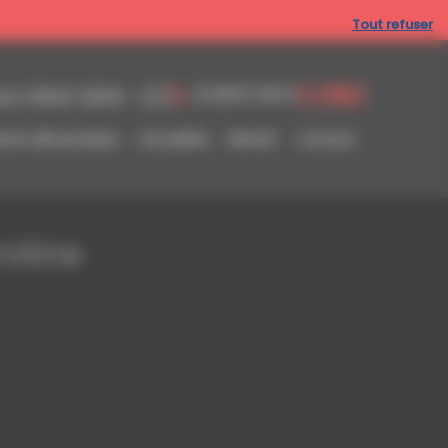
Tout refuser
02 98 87 08 01
res :
05h00-23h00 - 7j/7j
ts alimentaires
Actualités
Résofit
Contact
nitine